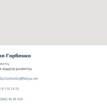
ля Горбенко
звитку
к відділу розвитку
lia.horbenko@hileya.net
 8 170 74 70
(066) 45 49 426