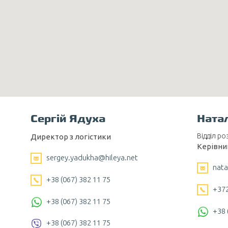
Сергій Ядуха
Ната
Відділ ро
Директор з логістики
Керівни
sergey.yadukha@hileya.net
nata
+38 (067) 382 11 75
+372
+38 (067) 382 11 75
+38 
+38 (067) 382 11 75