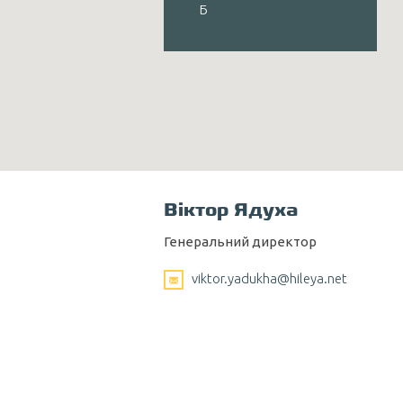
Б
Віктор Ядуха
Генеральний директор
viktor.yadukha@hileya.net