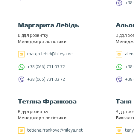
+38 
Маргарита Лебідь
Альо
Відділ розвитку
Відділ ро
Менеджер з логістики
Менедже
margo.lebіd@hileya.net
alen
+38 (066) 731 03 72
+38 
+38 (066) 731 03 72
+38 
Тетяна Франкова
Таня
Відділ розвитку
Відділ ро
Менеджер з логістики
Бухгалт
tetiana.frankova@hileya.net
tany