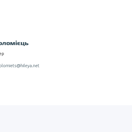
оломієць
ер
kolomiets@hileya.net