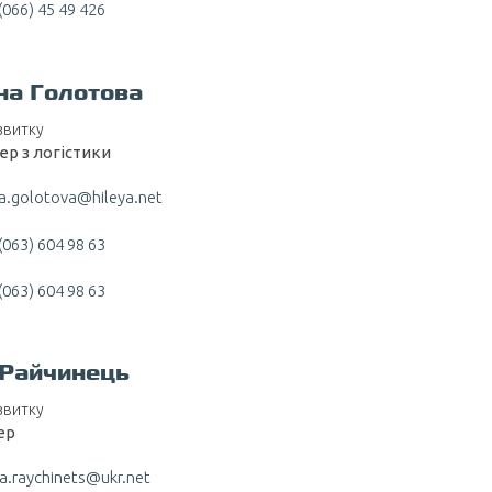
(066) 45 49 426
на Голотова
звитку
р з логістики
a.golotova@hileya.net
(063) 604 98 63
(063) 604 98 63
 Райчинець
звитку
ер
a.raychinets@ukr.net